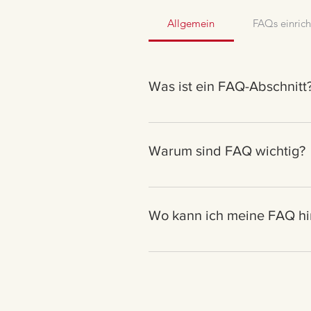
Allgemein
FAQs einric
Was ist ein FAQ-Abschnitt
Mit einem FAQ-Abschnitt kannst du
Versandoptionen?“, „Was sind die 
Warum sind FAQ wichtig?
Über FAQ erhalten Website-Besuche
die Navigation auf der Website.
Wo kann ich meine FAQ h
Du kannst FAQ zu jeder beliebigen