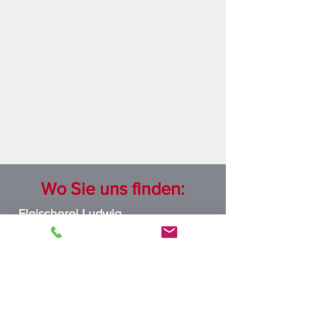
Wo Sie uns finden:
Fleischerei Ludwig
Oeltzschnerstraße 85​
Di-Mi 08:00 bis 17:00 Uhr
Do-Fr 08:00 bis 18:00 Uhr​
Sa 08:00 bis 13:00 Uhr