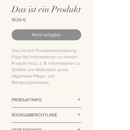
Das ist ein Produkt
Preis
10,00 €
Nicht verfügbar
Dies ist eine Produktbeschreibung. 
Füge hier Informationen zu deinem 
Produkt hinzu, z. B. Informationen zu 
Größen und Materialien sowie 
allgemeine Pflege- und 
Reinigungshinweise.
PRODUKTINFO
Das ist ein Produktdetail. Füge hier 
RÜCKGABERICHTLINIE
Informationen zu deinem Produkt 
hinzu, z. B. Informationen zu Größen 
Das ist eine Rückgaberichtlinie. 
und Materialien sowie allgemeine 
VERSANDINFO